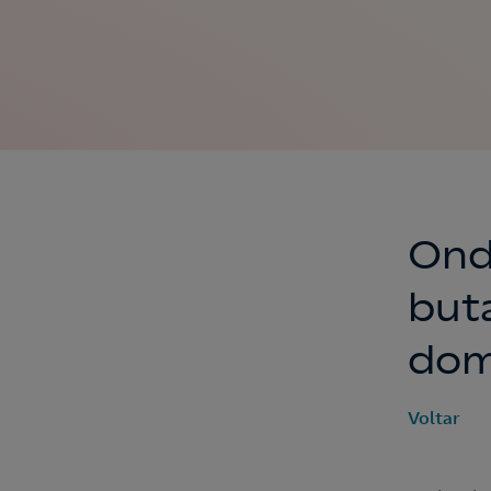
Ond
but
domi
Voltar