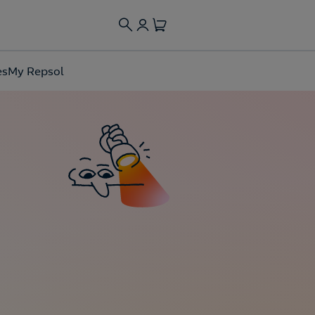
es
My Repsol