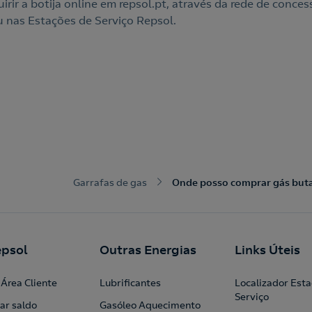
rir a botija online em repsol.pt, através da rede de conces
u nas Estações de Serviço Repsol.
Garrafas de gas
Onde posso comprar gás buta
psol
Outras Energias
Links Úteis
Área Cliente
Lubrificantes
Localizador Est
Serviço
ar saldo
Gasóleo Aquecimento