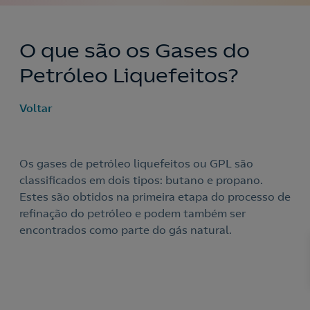
O que são os Gases do
Petróleo Liquefeitos?
Voltar
Os gases de petróleo liquefeitos ou GPL são
classificados em dois tipos: butano e propano.
Estes são obtidos na primeira etapa do processo de
Nós ligamos!
refinação do petróleo e podem também ser
encontrados como parte do gás natural.
Acepto la
política de protección de datos.
Contacte-nos