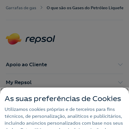
Nós ligamos!
Garrafas de gas
O que são os Gases do Petróleo Liquefeit
Contacte-nos para novas contratações
o
Apoio ao Cliente
My Repsol
As suas preferências de Cookies
Outras Energias
Utilizamos cookies próprias e de terceiros para fins
técnicos, de personalização, analíticos e publicitários,
Links Úteis
incluindo anúncios personalizados com base nos seus