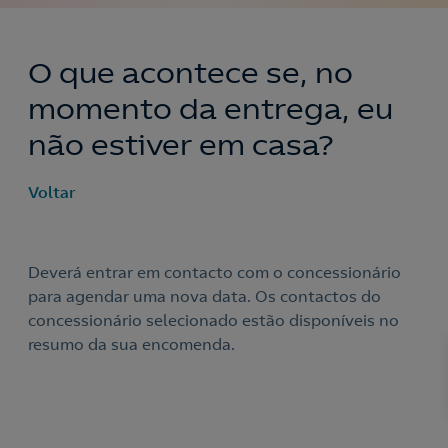
O que acontece se, no
momento da entrega, eu
não estiver em casa?
Voltar
Deverá entrar em contacto com o concessionário
para agendar uma nova data. Os contactos do
Nós ligamos!
concessionário selecionado estão disponíveis no
resumo da sua encomenda.
Acepto la
política de protección de datos.
Contacte-nos