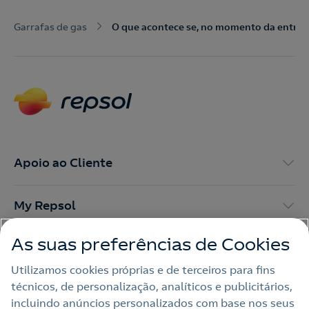
Nós ligamos!
Garrafas de gas
O que acontece se, no momento da entrega
Contacte-nos para novas contratações
o
Apoio ao Cliente
My Repsol
As suas preferências de Cookies
Outras Energias
Utilizamos cookies próprias e de terceiros para fins
técnicos, de personalização, analíticos e publicitários,
Links Úteis
incluindo anúncios personalizados com base nos seus