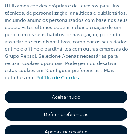
Utilizamos cookies próprias e de terceiros para fins
técnicos, de personalização, analíticos e publicitários,
Links Úteis
incluindo anúncios personalizados com base nos seus
dados. Estes últimos podem incluir a criação de um
perfil com os seus hábitos de navegação, podendo
Nota legal
associar os seus dispositivos, combinar os seus dados
online e offline e partilhá‑los com outras empresas do
Política de privacidade
Grupo Repsol. Selecione Apenas necessárias para
Política de cookies
recusar cookies opcionais. Pode gerir ou desativar
estas cookies em “Configurar preferências”. Mais
Termos e Condições My Repsol
detalhes em
Política de Cookies.
Acessibilidade
Alerta por fraude
Aceitar tudo
Livro de Reclamações Online
Definir preferências
Canal de Ética e Conformidade
Apenas necessário