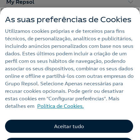
My Repsol
As suas preferências de Cookies
Outras Energias
Utilizamos cookies próprias e de terceiros para fins
técnicos, de personalização, analíticos e publicitários,
Links Úteis
incluindo anúncios personalizados com base nos seus
dados. Estes últimos podem incluir a criação de um
perfil com os seus hábitos de navegação, podendo
Nota legal
associar os seus dispositivos, combinar os seus dados
online e offline e partilhá‑los com outras empresas do
Política de privacidade
Grupo Repsol. Selecione Apenas necessárias para
Política de cookies
recusar cookies opcionais. Pode gerir ou desativar
estas cookies em “Configurar preferências”. Mais
Termos e Condições My Repsol
detalhes em
Política de Cookies.
Acessibilidade
Alerta por fraude
Aceitar tudo
Livro de Reclamações Online