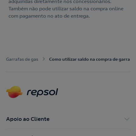
adquiridas diretamente nos concessionários.
Também não pode utilizar saldo na compra online
Acepto la
política de protección de datos.
Contacte-nos
com pagamento no ato de entrega.
Nós ligamos!
Contacte-nos para novas contratações
o
Garrafas de gas
Como utilizar saldo na compra de garrafas
Apoio ao Cliente