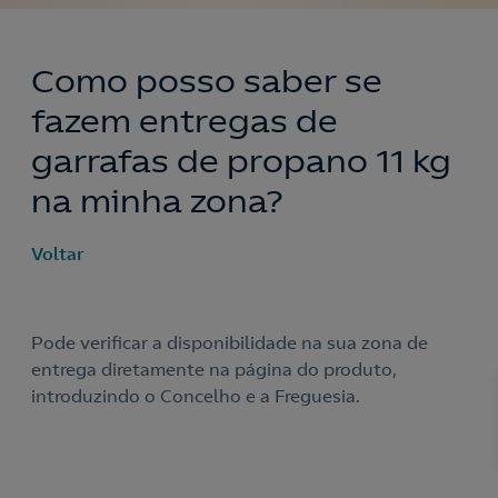
Como posso saber se
fazem entregas de
garrafas de propano 11 kg
na minha zona?
Voltar
Pode verificar a disponibilidade na sua zona de
Nós ligamos!
entrega diretamente na página do produto,
introduzindo o Concelho e a Freguesia.
Acepto la
política de protección de datos.
Contacte-nos