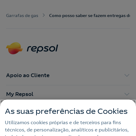
Nós ligamos!
Garrafas de gas
Como posso saber se fazem entregas de g
Contacte-nos para novas contratações
o
Apoio ao Cliente
My Repsol
As suas preferências de Cookies
Outras Energias
Utilizamos cookies próprias e de terceiros para fins
técnicos, de personalização, analíticos e publicitários,
Links Úteis