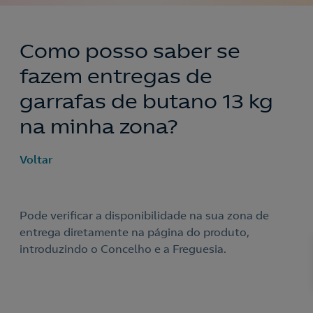
Como posso saber se
fazem entregas de
garrafas de butano 13 kg
na minha zona?
Voltar
Pode verificar a disponibilidade na sua zona de
Nós ligamos!
entrega diretamente na página do produto,
introduzindo o Concelho e a Freguesia.
Acepto la
política de protección de datos.
Contacte-nos