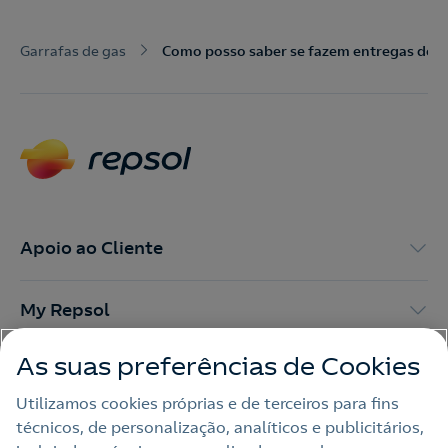
Nós ligamos!
Garrafas de gas
Como posso saber se fazem entregas de g
Contacte-nos para novas contratações
o
Apoio ao Cliente
My Repsol
As suas preferências de Cookies
Outras Energias
Utilizamos cookies próprias e de terceiros para fins
técnicos, de personalização, analíticos e publicitários,
Links Úteis