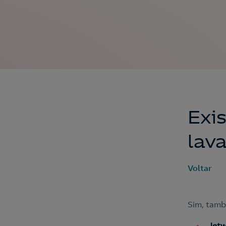
Exi
lav
Voltar
Sim, tamb
Jet