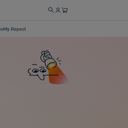
es
My Repsol