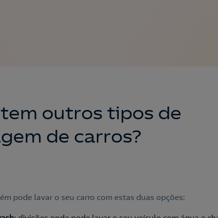
stem outros tipos de
agem de carros?
ém pode lavar o seu carro com estas duas opções:
wash
: divisões onde pode lavar o seu veículo com água e c