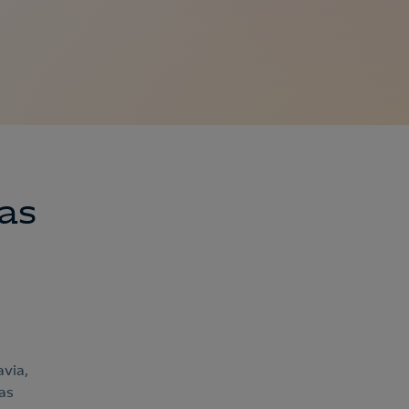
as
avia,
as