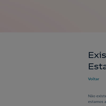
Exi
Est
Voltar
Não exist
estamos a