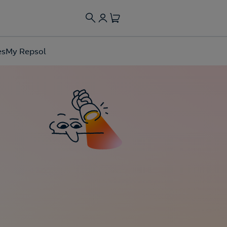
es
My Repsol