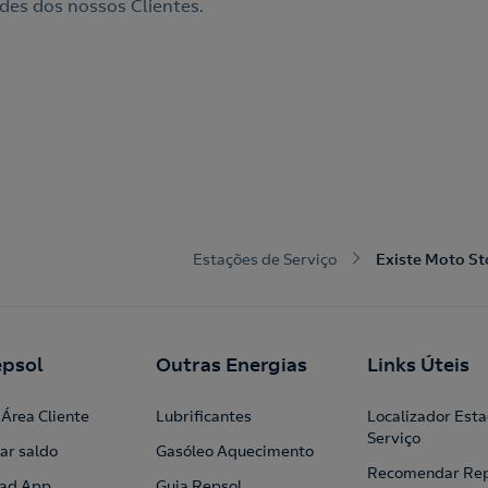
des dos nossos Clientes.
Estações de Serviço
Existe Moto St
psol
Outras Energias
Links Úteis
Área Cliente
Lubrificantes
Localizador Est
Serviço
ar saldo
Gasóleo Aquecimento
Recomendar Rep
ad App
Guia Repsol