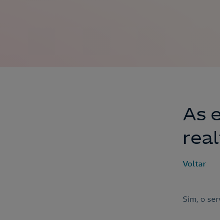
As 
rea
Voltar
Sim, o ser