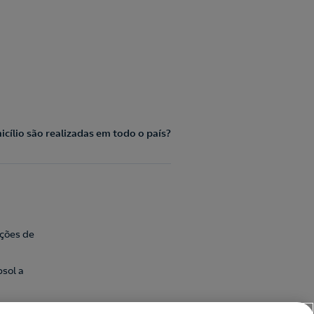
cílio são realizadas em todo o país?
ações de
sol a