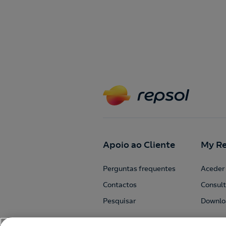
Apoio ao Cliente
My Re
Perguntas frequentes
Aceder 
Contactos
Consult
Pesquisar
Downlo