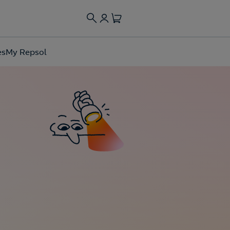
es
My Repsol