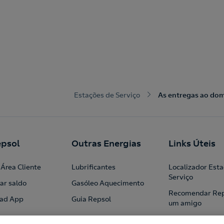
Estações de Serviço
As entregas ao domi
psol
Outras Energias
Links Úteis
Área Cliente
Lubrificantes
Localizador Est
Serviço
ar saldo
Gasóleo Aquecimento
Recomendar Rep
ad App
Guia Repsol
um amigo
Profissionais