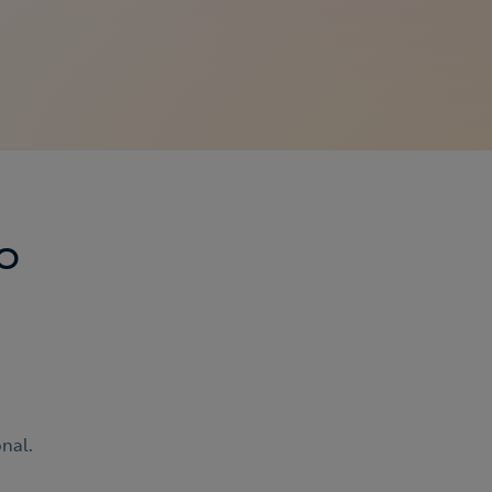
o
onal.