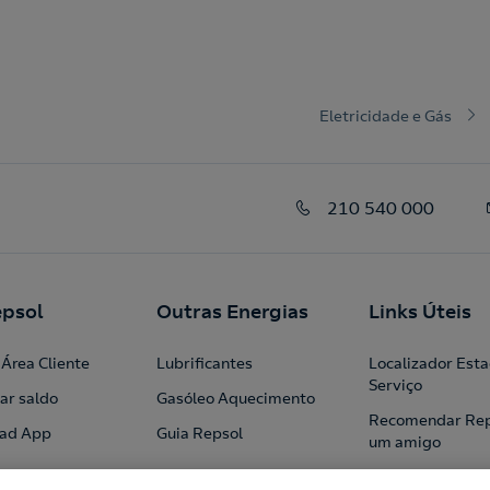
Eletricidade e Gás
210 540 000
psol
Outras Energias
Links Úteis
Área Cliente
Lubrificantes
Localizador Est
Serviço
ar saldo
Gasóleo Aquecimento
Recomendar Rep
ad App
Guia Repsol
um amigo
Profissionais