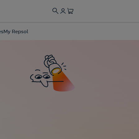
es
My Repsol