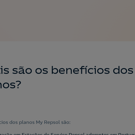
is são os benefícios dos
nos?
cios dos planos My Repsol são:
ização em Estações de Serviço Repsol aderentes em Portug