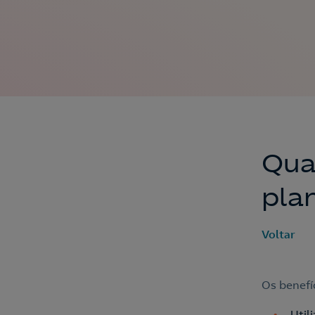
Qua
pla
Voltar
Os benefí
Util