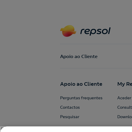
Apoio ao Cliente
Apoio ao Cliente
My Re
Perguntas frequentes
Aceder 
Contactos
Consult
Pesquisar
Downlo