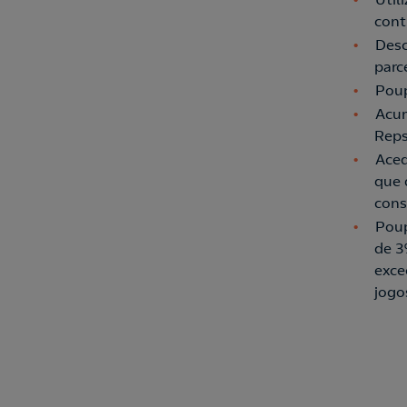
cont
Desc
parce
Poup
Acum
Reps
Aced
que 
cons
Poup
de 3
exce
jogo