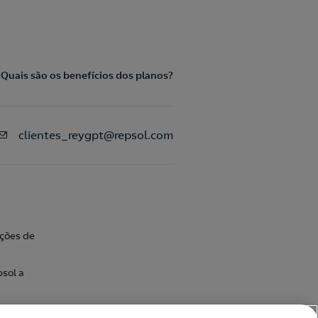
Quais são os benefícios dos planos?
clientes_reygpt@repsol.com
ações de
sol a