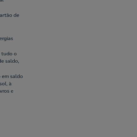
artão de
ergias
 tudo o
de saldo,
o em saldo
ol, à
vros e