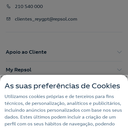
210 540 000
clientes_reygpt@repsol.com
Apoio ao Cliente
My Repsol
As suas preferências de Cookies
Outras Energias
Utilizamos cookies próprias e de terceiros para fins
técnicos, de personalização, analíticos e publicitários,
Links Úteis
incluindo anúncios personalizados com base nos seus
dados. Estes últimos podem incluir a criação de um
perfil com os seus hábitos de navegação, podendo