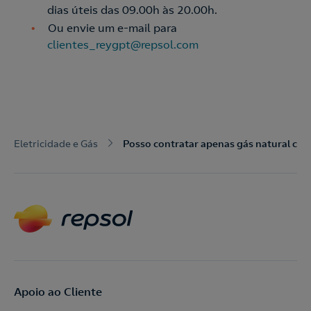
dias úteis das 09.00h às 20.00h.
Ou envie um e-mail para
Nós ligamos!
clientes_reygpt@repsol.com
Acepto la
política de protección de datos.
Contacte-nos
Eletricidade e Gás
Posso contratar apenas gás natural com
Nós ligamos!
Contacte-nos para novas contratações
o
Apoio ao Cliente