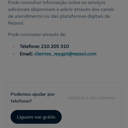
Pode consultar informação sobre os serviços
adicionais disponíveis e aderir através dos canais
de atendimento ou das plataformas digitais da
Repsol.
Pode contratar através de:
Telefone: 210 205 310
Email:
clientes_reygpt@repsol.com
Nós ligamos!
Podemos ajudar por
Acepto la
política de protección de datos.
Contacte-nos
telefone?
Nós ligamos!
Liguem-me grátis
Contacte-nos para novas contratações