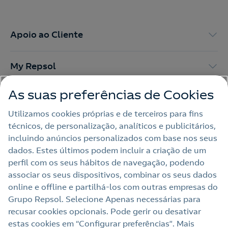
Apoio ao Cliente
My Repsol
As suas preferências de Cookies
Outras Energias
Utilizamos cookies próprias e de terceiros para fins
técnicos, de personalização, analíticos e publicitários,
Links Úteis
incluindo anúncios personalizados com base nos seus
dados. Estes últimos podem incluir a criação de um
perfil com os seus hábitos de navegação, podendo
Nota legal
associar os seus dispositivos, combinar os seus dados
online e offline e partilhá‑los com outras empresas do
Política de privacidade
Grupo Repsol. Selecione Apenas necessárias para
Política de cookies
recusar cookies opcionais. Pode gerir ou desativar
estas cookies em “Configurar preferências”. Mais
Termos e Condições My Repsol