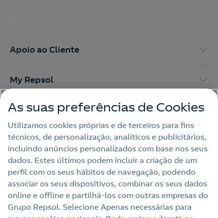
Apoio ao Cliente
My Repsol
As suas preferências de Cookies
Outras Energias
Utilizamos cookies próprias e de terceiros para fins
técnicos, de personalização, analíticos e publicitários,
Links Úteis
incluindo anúncios personalizados com base nos seus
dados. Estes últimos podem incluir a criação de um
perfil com os seus hábitos de navegação, podendo
Nota legal
associar os seus dispositivos, combinar os seus dados
online e offline e partilhá‑los com outras empresas do
Política de privacidade
Grupo Repsol. Selecione Apenas necessárias para
Política de cookies