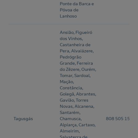
Ponte da Barca e
Póvoa de
Lanhoso
Ansião, Figueiró
dos Vinhos,
Castanheira de
Pera, Alvaiázere,
Pedrógrão
Grande, Ferreira
do Zêzere, Ourém,
Tomar, Sardoal,
Mação,
Constância,
Golegã, Abrantes,
Gavião, Torres
Novas, Alcanena,
Santarém,
Tagusgás
Chamusca,
808 505 152
Alpiarça, Cartaxo,
Almeirim,
Salvaterra de