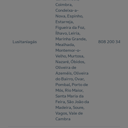
Coimbra,
Condeixa-a-
Nova, Espinho,
Estarreja,
Figueira da Foz,
Ílhavo, Leiria,
Marinha Grande,
Lusitaniagás
808 200 344
Mealhada,
Montemor-o-
Velho, Murtosa,
Nazaré, Óbidos,
Nós ligamos!
Oliveira de
Azeméis, Oliveira
do Bairro, Ovar,
Pombal, Porto de
Mós, Rio Maior,
Santa Maria da
Acepto la
política de protección de datos.
Contacte-nos
Feira, São João da
Madeira, Soure,
Vagos, Vale de
Nós ligamos!
Cambra
Contacte-nos para novas contratações