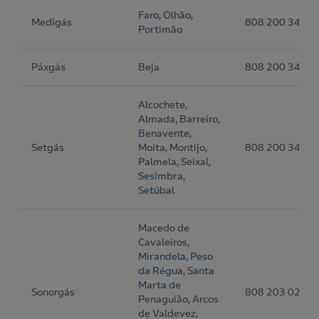
Faro, Olhão,
o
Medigás
808 200 345
Portimão
Páxgás
Beja
808 200 346
Alcochete,
Almada, Barreiro,
Benavente,
Setgás
Moita, Montijo,
808 200 347
Palmela, Seixal,
Sesimbra,
Setúbal
Macedo de
Cavaleiros,
Mirandela, Peso
da Régua, Santa
Marta de
Sonorgás
808 203 027
Penaguião, Arcos
de Valdevez,