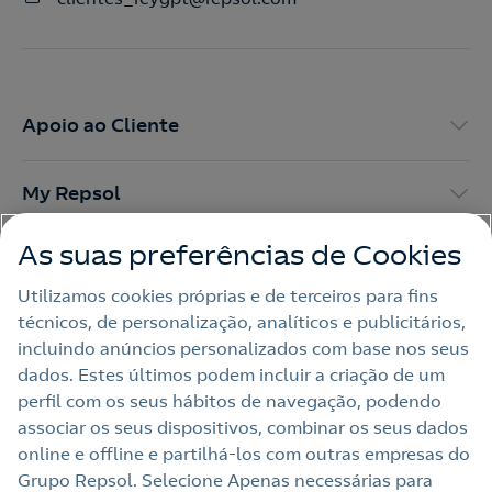
Apoio ao Cliente
My Repsol
As suas preferências de Cookies
Outras Energias
Utilizamos cookies próprias e de terceiros para fins
técnicos, de personalização, analíticos e publicitários,
Links Úteis
incluindo anúncios personalizados com base nos seus
dados. Estes últimos podem incluir a criação de um
perfil com os seus hábitos de navegação, podendo
Nota legal
associar os seus dispositivos, combinar os seus dados
online e offline e partilhá‑los com outras empresas do
Política de privacidade
Grupo Repsol. Selecione Apenas necessárias para