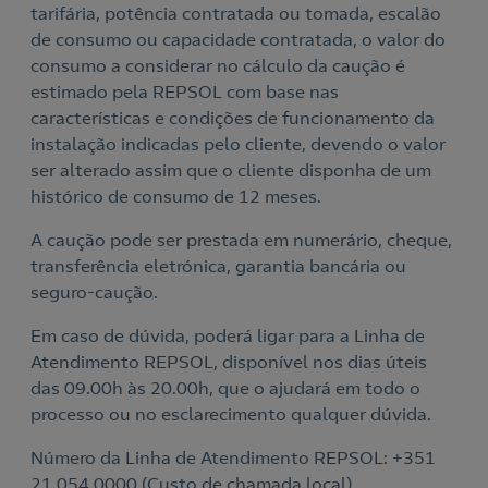
tarifária, potência contratada ou tomada, escalão
Nós ligamos!
de consumo ou capacidade contratada, o valor do
consumo a considerar no cálculo da caução é
estimado pela REPSOL com base nas
características e condições de funcionamento da
Acepto la
política de protección de datos.
instalação indicadas pelo cliente, devendo o valor
Contacte-nos
ser alterado assim que o cliente disponha de um
histórico de consumo de 12 meses.
Nós ligamos!
Contacte-nos para novas contratações
A caução pode ser prestada em numerário, cheque,
transferência eletrónica, garantia bancária ou
o
seguro-caução.
Em caso de dúvida, poderá ligar para a Linha de
Atendimento REPSOL, disponível nos dias úteis
das 09.00h às 20.00h, que o ajudará em todo o
processo ou no esclarecimento qualquer dúvida.
Número da Linha de Atendimento REPSOL: +351
21 054 0000 (Custo de chamada local).