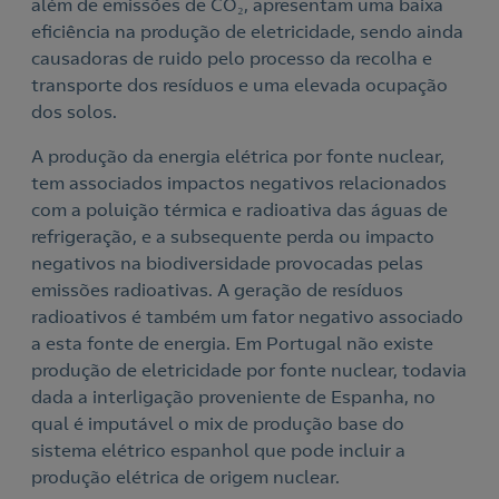
além de emissões de CO₂, apresentam uma baixa
Nós ligamos!
eficiência na produção de eletricidade, sendo ainda
causadoras de ruido pelo processo da recolha e
transporte dos resíduos e uma elevada ocupação
dos solos.
Acepto la
política de protección de datos.
A produção da energia elétrica por fonte nuclear,
Contacte-nos
tem associados impactos negativos relacionados
com a poluição térmica e radioativa das águas de
Nós ligamos!
refrigeração, e a subsequente perda ou impacto
Contacte-nos para novas contratações
negativos na biodiversidade provocadas pelas
emissões radioativas. A geração de resíduos
o
radioativos é também um fator negativo associado
a esta fonte de energia. Em Portugal não existe
produção de eletricidade por fonte nuclear, todavia
dada a interligação proveniente de Espanha, no
qual é imputável o mix de produção base do
sistema elétrico espanhol que pode incluir a
produção elétrica de origem nuclear.