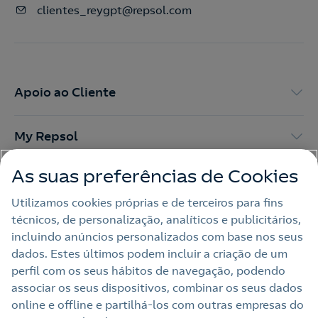
clientes_reygpt@repsol.com
Apoio ao Cliente
My Repsol
As suas preferências de Cookies
Outras Energias
Utilizamos cookies próprias e de terceiros para fins
técnicos, de personalização, analíticos e publicitários,
Links Úteis
incluindo anúncios personalizados com base nos seus
dados. Estes últimos podem incluir a criação de um
perfil com os seus hábitos de navegação, podendo
Nota legal
associar os seus dispositivos, combinar os seus dados
online e offline e partilhá‑los com outras empresas do
Política de privacidade