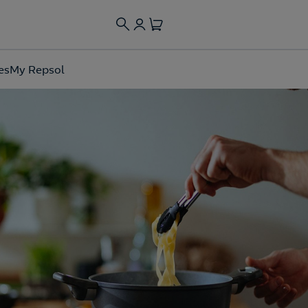
es
My Repsol