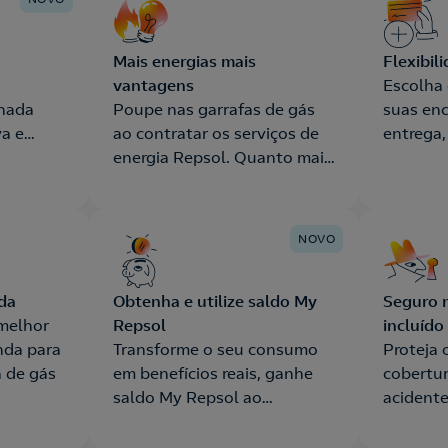
Mais energias mais
Flexibi
vantagens
Escolha
nhada
Poupe nas garrafas de gás
suas en
va e
ao contratar os serviços de
entrega,
icar o
energia Repsol. Quanto mais
MBWay
energias, maiores os
benefícios.
NOVO
da
Obtenha e utilize saldo My
Seguro 
 melhor
Repsol
incluído
nda para
Transforme o seu consumo
Proteja 
a de gás
em benefícios reais, ganhe
cobertur
saldo My Repsol ao
acidente
encomendar garrafas de gás.
em garr