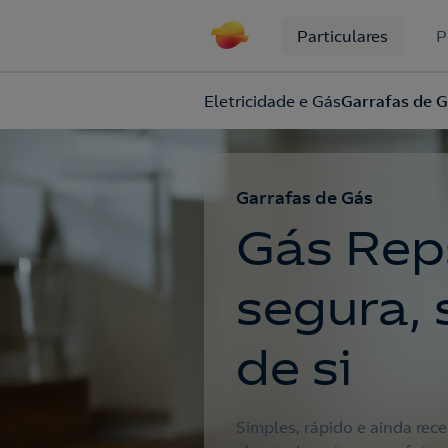
Particulares
P
Eletricidade e Gás
Garrafas de 
Garrafas de Gás
Gás Reps
segura,
de si
Simples, rápido e ainda rec