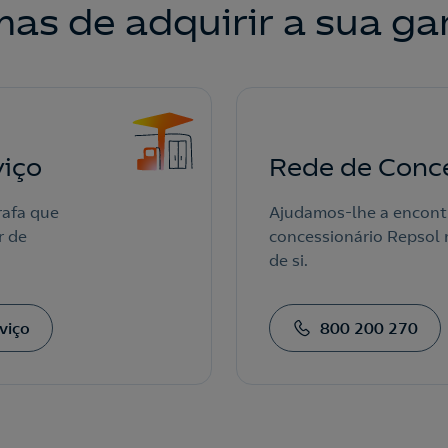
as de adquirir a sua ga
viço
Rede de Conce
rafa que
Ajudamos-lhe a encont
r de
concessionário Repsol 
de si.
viço
800 200 270