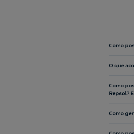
Como pos
O que ac
Como poss
Repsol? E
Como gera
Como poss