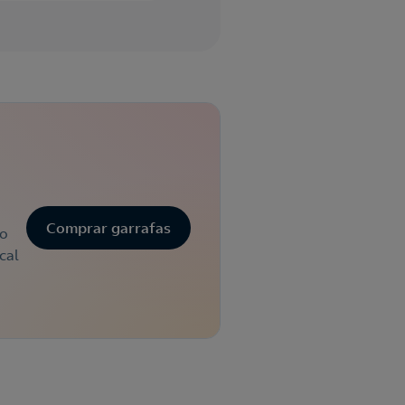
Comprar garrafas
 o
cal