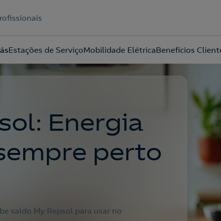
rofissionais
Gás
Estações de Serviço
Mobilidade Elétrica
Benefícios Client
Acepto la
política de protección de datos.
ol: Energia
 sempre perto
ebe saldo My Repsol para usar no