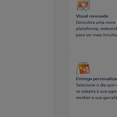
Visual renovado
Descubra uma nova
plataforma, redese
para ser mais intuiti
pensada para simplif
seu dia a dia.
Entrega personaliza
Selecione o dia que
se adapta à sua age
receber a sua garraf