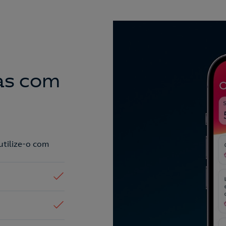
as com
utilize-o com