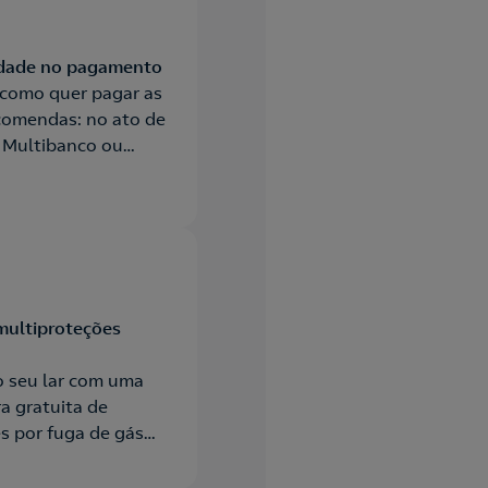
lidade no pagamento
 como quer pagar as
comendas: no ato de
 Multibanco ou
multiproteções
o seu lar com uma
a gratuita de
s por fuga de gás
afas Repsol