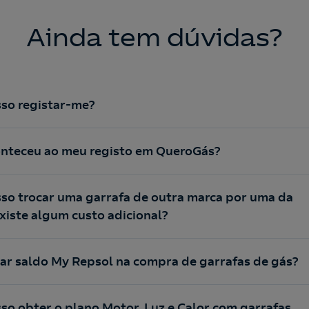
Ainda tem dúvidas?
so registar-me?
onteceu ao meu registo em QueroGás?
o trocar uma garrafa de outra marca por uma da
xiste algum custo adicional?
r saldo My Repsol na compra de garrafas de gás?
o obter o plano Motor, Luz e Calor com garrafas