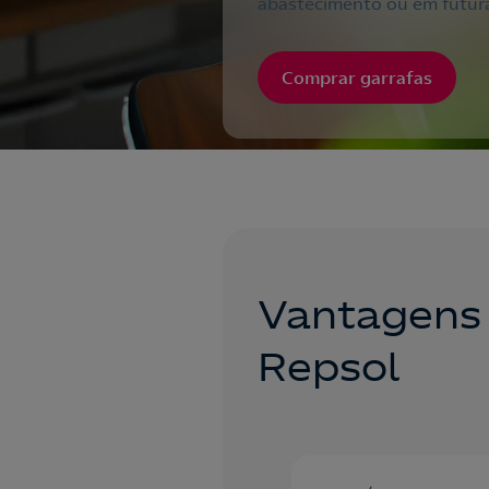
abastecimento ou em futur
Comprar garrafas
Vantagens 
Repsol