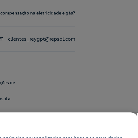
 compensação na eletricidade e gás?
clientes_reygpt@repsol.com
ações de
sol a