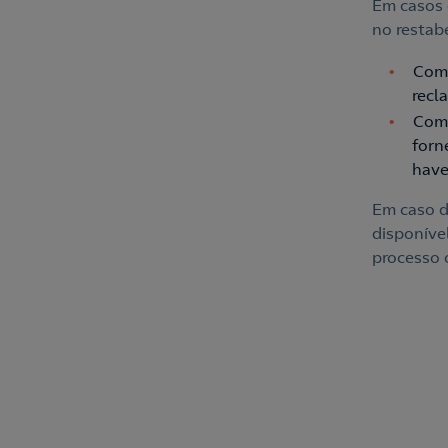
Em casos 
no restab
Comp
recl
Comp
forn
have
Em caso d
disponíve
processo 