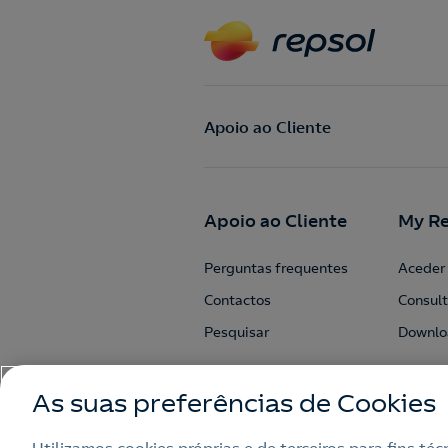
Apoio ao Cliente
Apoio ao Cliente
My Re
Perguntas frequentes
Aceder 
Contactos
Consult
Pesquisar
Downlo
As suas preferências de Cookies