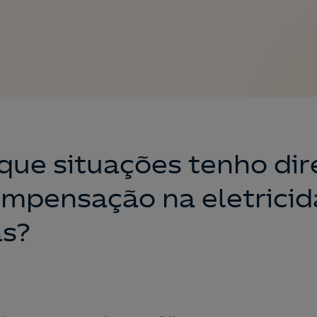
que situações tenho dir
ompensação na eletrici
ás?