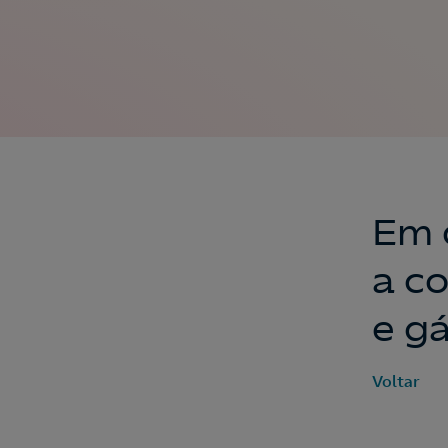
Em 
a c
e g
Voltar