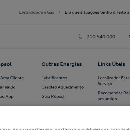
Eletricidade e Gás
Em que situações tenho direito a
210 540 000
psol
Outras Energias
Links Úteis
Área Cliente
Lubrificantes
Localizador Est
Serviço
ar saldo
Gasóleo Aquecimento
Recomendar Rep
ad App
Guia Repsol
um amigo
Profissionais
Institucional
Blog