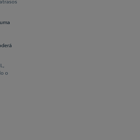
 atrasos
 uma
oderá
L,
do o