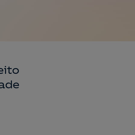
eito
dade