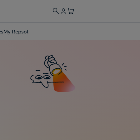
es
My Repsol