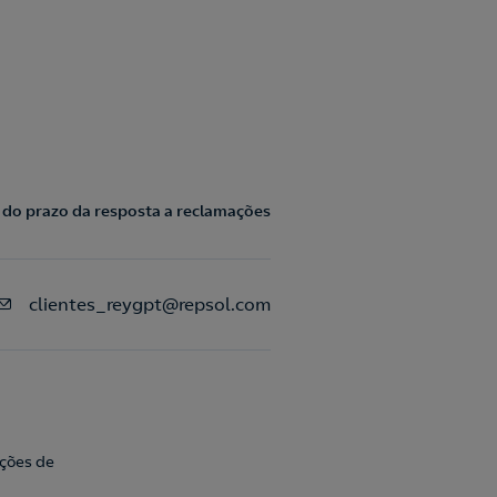
o prazo da resposta a reclamações
clientes_reygpt@repsol.com
ações de