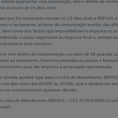
cliente apresentar uma reclamação, tem o direito de receb
até ao prazo de 15 dias úteis.
em que for necessário exceder os 15 dias úteis a REPSOL i
razo o reclamante, através de comunicação escrita, das dil
, bem como dos factos que impossibilitam a resposta no p
 indicando o prazo expectável da resposta final e, sempre q
 uma pessoa para contacto.
nte tem direito de compensação, no valor de 5€ quando, p
ável ao reclamante, forem incumpridos os prazos e formal
e previstos para dar resposta à reclamação apresentada.
e dúvida, poderá ligar para a Linha de Atendimento REPSO
l nos dias úteis das 09.00h às 20.00h, que o ajudará em to
ou no esclarecimento qualquer dúvida.
a Linha de Atendimento REPSOL: +351 21 054 0000 (Cust
ocal).