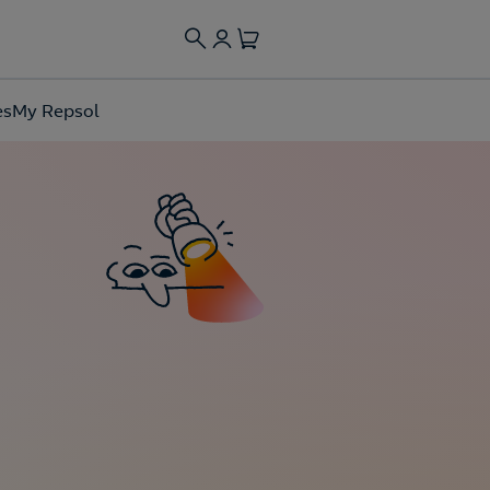
es
My Repsol