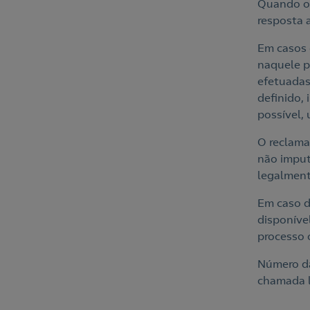
Quando o 
resposta 
Em casos 
naquele p
efetuadas
definido,
possível,
O reclama
não imput
legalment
Em caso d
disponíve
processo 
Número d
chamada l