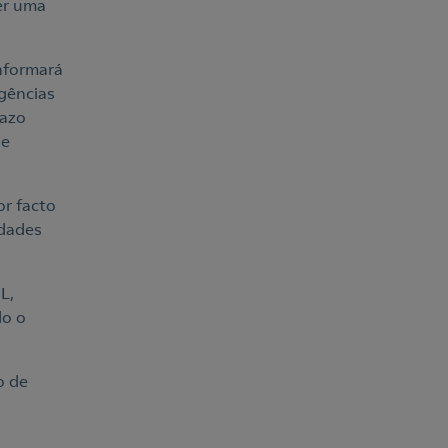
er uma
nformará
igências
razo
ue
or facto
idades
L,
do o
o de