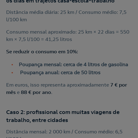
os dias em trajetos casa-escola-trabalho
Acepto la
política de protección de datos.
Contacte-nos
Distância média diária: 25 km / Consumo médio: 7,5
l/100 km
Nós ligamos!
Consumo mensal aproximado: 25 km × 22 dias = 550
Contacte-nos para novas contratações
km × 7,5 l/100 = 41,25 litros
o
Se reduzir o consumo em 10%:
Poupança mensal: cerca de 4 litros de gasolina
Poupança anual: cerca de 50 litros
Em euros, isso representa aproximadamente
7 € por
mês
e
88 € por ano
.
Caso 2: profissional com muitas viagens de
trabalho, entre cidades
Distância mensal: 2 000 km / Consumo médio: 6,5