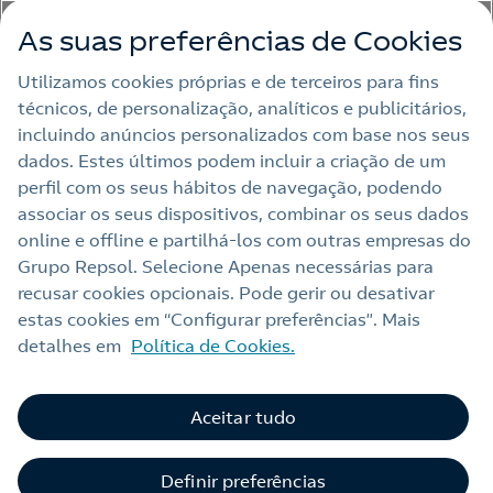
As suas preferências de Cookies
Outras Energias
Utilizamos cookies próprias e de terceiros para fins
técnicos, de personalização, analíticos e publicitários,
Links Úteis
incluindo anúncios personalizados com base nos seus
dados. Estes últimos podem incluir a criação de um
perfil com os seus hábitos de navegação, podendo
Nota legal
associar os seus dispositivos, combinar os seus dados
online e offline e partilhá‑los com outras empresas do
Política de privacidade
Grupo Repsol. Selecione Apenas necessárias para
Política de cookies
recusar cookies opcionais. Pode gerir ou desativar
estas cookies em “Configurar preferências”. Mais
Termos e Condições My Repsol
detalhes em
Política de Cookies.
Acessibilidade
Alerta por fraude
Aceitar tudo
C
Livro de Reclamações Online
Definir preferências
Canal de Ética e Conformidade