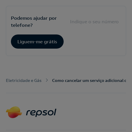
Podemos ajudar por
telefone?
Nós ligamos!
Liguem-me grátis
Acepto la
política de protección de datos.
Contacte-nos
Nós ligamos!
Eletricidade e Gás
Como cancelar um serviço adicional da 
Contacte-nos para novas contratações
o