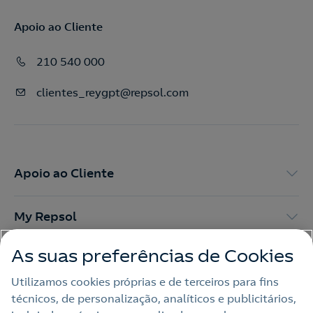
Apoio ao Cliente
210 540 000
clientes_reygpt@repsol.com
Apoio ao Cliente
My Repsol
As suas preferências de Cookies
Outras Energias
Utilizamos cookies próprias e de terceiros para fins
técnicos, de personalização, analíticos e publicitários,
Links Úteis