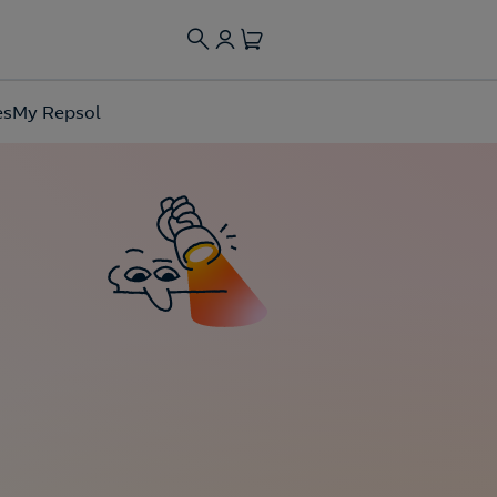
es
My Repsol