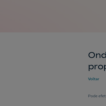
Ond
pro
Voltar
Pode efet