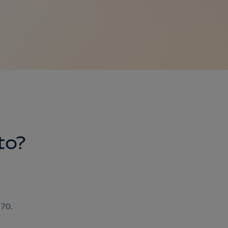
to?
270.