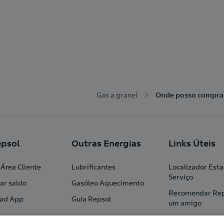
Gas a granel
Onde posso comprar
psol
Outras Energias
Links Úteis
Área Cliente
Lubrificantes
Localizador Est
Serviço
ar saldo
Gasóleo Aquecimento
Recomendar Rep
ad App
Guia Repsol
um amigo
Profissionais