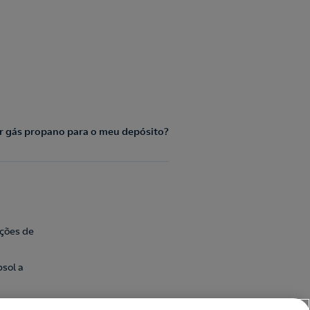
 gás propano para o meu depósito?
ações de
sol a