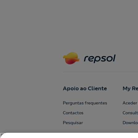
Apoio ao Cliente
My Re
Perguntas frequentes
Aceder 
Contactos
Consult
Pesquisar
Downlo