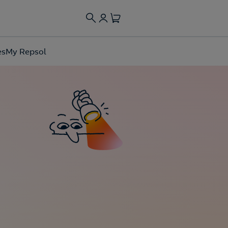
es
My Repsol