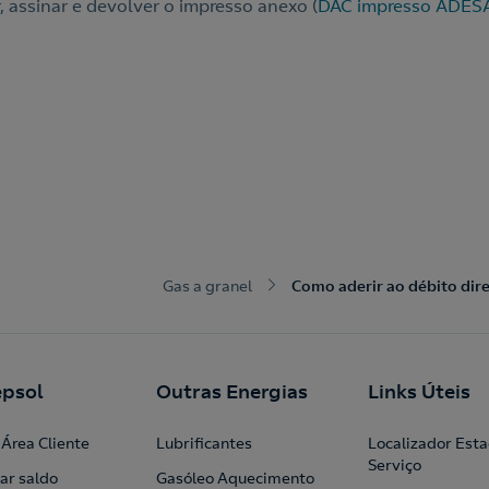
, assinar e devolver o impresso anexo (
DAC impresso ADES
Gas a granel
Como aderir ao débito dir
psol
Outras Energias
Links Úteis
Área Cliente
Lubrificantes
Localizador Est
Serviço
ar saldo
Gasóleo Aquecimento