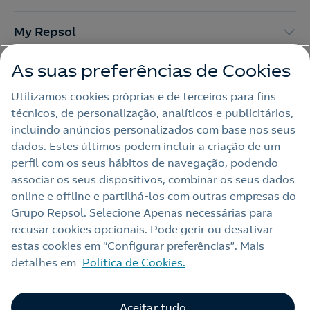
My Repsol
As suas preferências de Cookies
Outras Energias
Utilizamos cookies próprias e de terceiros para fins
técnicos, de personalização, analíticos e publicitários,
Links Úteis
incluindo anúncios personalizados com base nos seus
dados. Estes últimos podem incluir a criação de um
perfil com os seus hábitos de navegação, podendo
Nota legal
associar os seus dispositivos, combinar os seus dados
online e offline e partilhá‑los com outras empresas do
Política de privacidade
Grupo Repsol. Selecione Apenas necessárias para
Política de cookies
recusar cookies opcionais. Pode gerir ou desativar
estas cookies em “Configurar preferências”. Mais
Termos e Condições My Repsol
detalhes em
Política de Cookies.
Acessibilidade
Alerta por fraude
Aceitar tudo