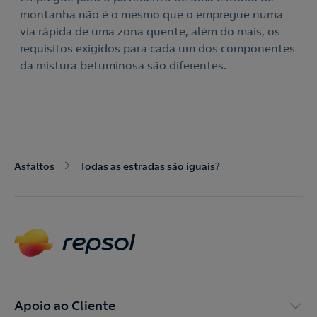
montanha não é o mesmo que o empregue numa
via rápida de uma zona quente, além do mais, os
Acepto la
política de protección de datos.
requisitos exigidos para cada um dos componentes
Contacte-nos
da mistura betuminosa são diferentes.
Nós ligamos!
Contacte-nos para novas contratações
o
Asfaltos
Todas as estradas são iguais?
Apoio ao Cliente