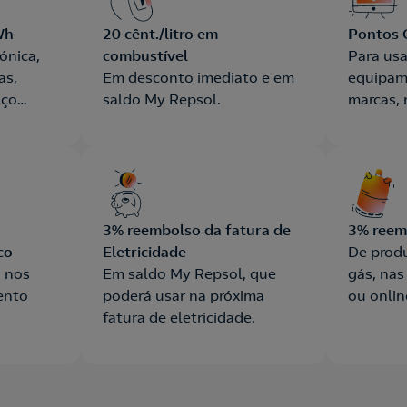
Wh
20 cênt./litro em
Pontos 
ónica,
combustível
Para us
as,
Em desconto imediato e em
equipam
iço
saldo My Repsol.
marcas, n
online 
3% reembolso da fatura de
3% reem
co
Eletricidade
De produ
 nos
Em saldo My Repsol, que
gás, nas
ento
poderá usar na próxima
ou onlin
fatura de eletricidade.