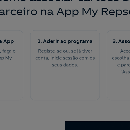
arceiro na App My Reps
a App
2. Aderir ao programa
3. Ass
, faça o
Registe-se ou, se já tiver
Aced
pp My
conta, inicie sessão com os
escolha
seus dados.
e parc
"Ass
parcei
dígit