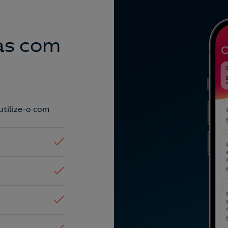
as com
utilize-o com