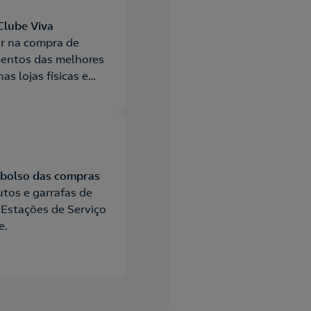
Clube Viva
ar na compra de
entos das melhores
as lojas físicas e
da Vodafone
bolso das compras
tos e garrafas de
 Estações de Serviço
e.