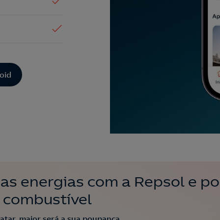
oid
uas energias com a Repsol e p
 combustível
atar, maior será a sua poupança