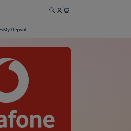
es
My Repsol