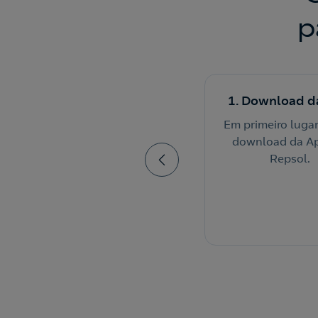
p
4. Mostrar QR Code
1. Download d
Apresente o QR Code do
Em primeiro lugar
cartão na App ao efetuar o
download da A
pagamento nas estações
Repsol.
de serviço.