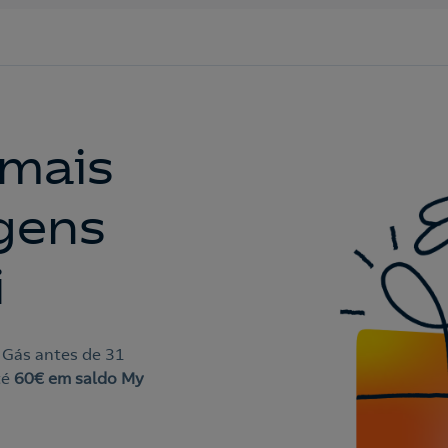
 mais
gens
i
e Gás antes de 31
té
60€ em saldo My