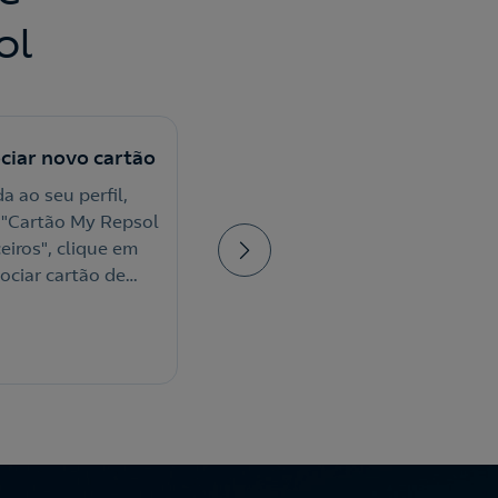
ol
ociar novo cartão
4. Mostrar QR Code
a ao seu perfil,
Apresente o QR Code do
 "Cartão My Repsol
cartão na App ao efetuar o
eiros", clique em
pagamento nas estações
ociar cartão de
de serviço.
ro" e introduza os
os do seu cartão.