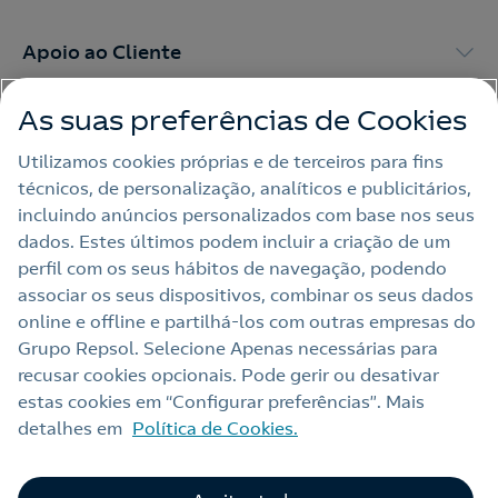
Apoio ao Cliente
As suas preferências de Cookies
My Repsol
Utilizamos cookies próprias e de terceiros para fins
técnicos, de personalização, analíticos e publicitários,
Outras Energias
incluindo anúncios personalizados com base nos seus
dados. Estes últimos podem incluir a criação de um
Links Úteis
perfil com os seus hábitos de navegação, podendo
associar os seus dispositivos, combinar os seus dados
online e offline e partilhá‑los com outras empresas do
Grupo Repsol. Selecione Apenas necessárias para
Nota legal
recusar cookies opcionais. Pode gerir ou desativar
Política de privacidade
estas cookies em “Configurar preferências”. Mais
detalhes em
Política de Cookies.
Política de cookies
Termos e Condições My Repsol