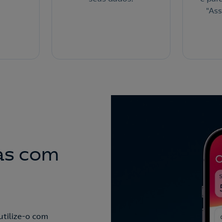
"Ass
parcei
dígit
as com
utilize-o com