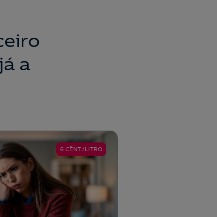
ceiro
já a
6 CÊNT./LITRO