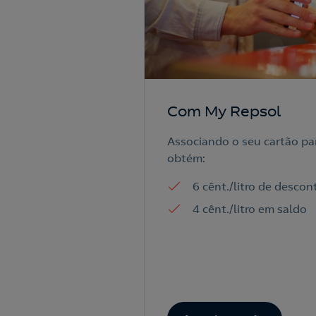
Com My Repsol
Associando o seu cartão pa
obtém:
6 cênt./litro de desco
4 cênt./litro em saldo