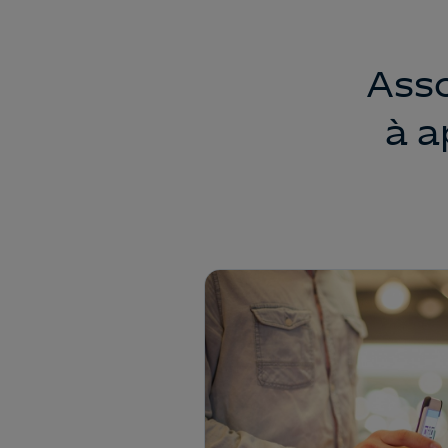
Asso
à a