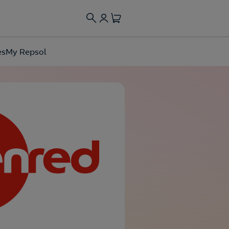
es
My Repsol