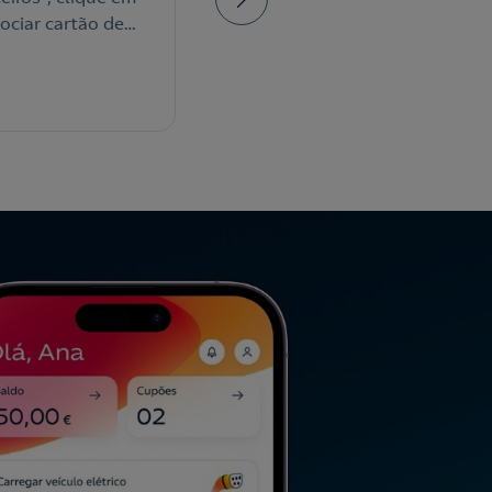
ociar cartão de
de serviço.
ro" e introduza os
os do seu cartão.