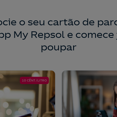
cie o seu cartão de par
pp My Repsol e comece 
poupar
10 CÊNT./LITRO