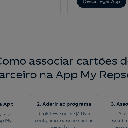
Descarregar App
Como associar cartões d
arceiro na App My Reps
a App
2. Aderir ao programa
3. Ass
, faça o
Registe-se ou, se já tiver
Aced
pp My
conta, inicie sessão com os
escolha
seus dados.
e parc