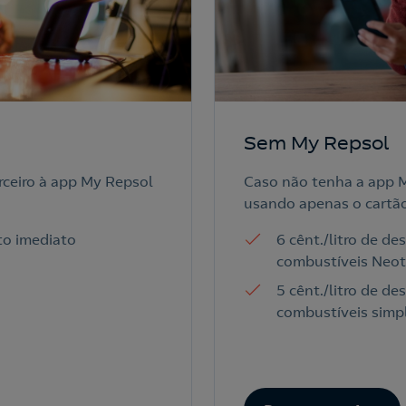
Sem My Repsol
rceiro à app My Repsol
Caso não tenha a app M
usando apenas o cartão 
nto imediato
6 cênt./litro de d
combustíveis Neot
5 cênt./litro de d
combustíveis simp