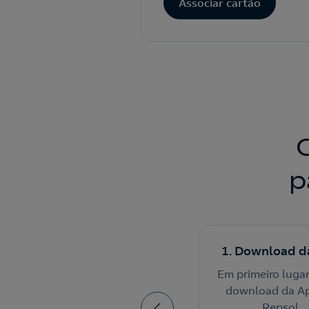
Associar cartão
p
4. Mostrar QR Code
1. Download d
Apresente o QR Code do
Em primeiro lugar
cartão na App ao efetuar o
download da A
pagamento nas estações
Repsol.