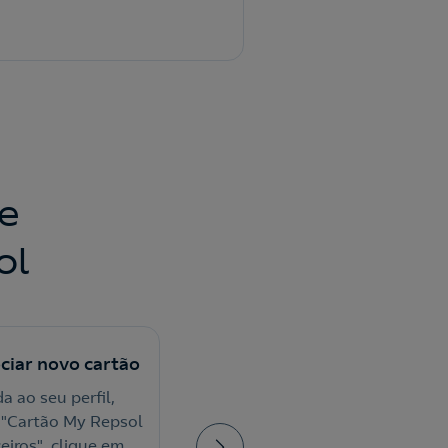
e
ol
ociar novo cartão
4. Mostrar QR Code
a ao seu perfil,
Apresente o QR Code do
 "Cartão My Repsol
cartão na App ao efetuar o
eiros", clique em
pagamento nas estações