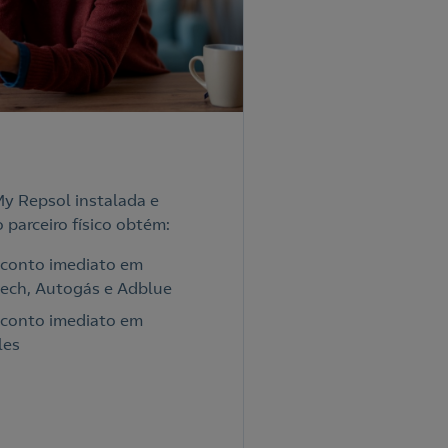
y Repsol instalada e
parceiro físico obtém:
esconto imediato em
ech, Autogás e Adblue
esconto imediato em
les