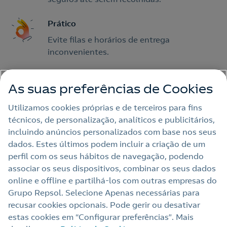
Prático
Evite filas e horários de entrega
inconvenientes.
As suas preferências de Cookies
Utilizamos cookies próprias e de terceiros para fins
Como
técnicos, de personalização, analíticos e publicitários,
incluindo anúncios personalizados com base nos seus
funciona o serviço de
1
dados. Estes últimos podem incluir a criação de um
lockers?
perfil com os seus hábitos de navegação, podendo
associar os seus dispositivos, combinar os seus dados
online e offline e partilhá‑los com outras empresas do
Grupo Repsol. Selecione Apenas necessárias para
recusar cookies opcionais. Pode gerir ou desativar
estas cookies em “Configurar preferências”. Mais