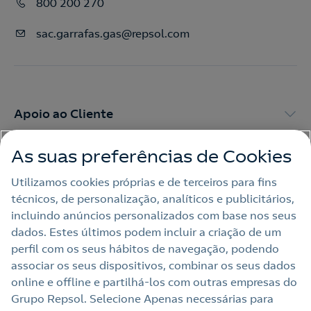
800 200 270
sac.garrafas.gas@repsol.com
Apoio ao Cliente
As suas preferências de Cookies
My Repsol
Utilizamos cookies próprias e de terceiros para fins
técnicos, de personalização, analíticos e publicitários,
Outras Energias
incluindo anúncios personalizados com base nos seus
dados. Estes últimos podem incluir a criação de um
Links Úteis
perfil com os seus hábitos de navegação, podendo
associar os seus dispositivos, combinar os seus dados
online e offline e partilhá‑los com outras empresas do
Grupo Repsol. Selecione Apenas necessárias para
Nota legal