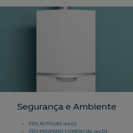
Nós ligamos!
Acepto la
política de protección de datos.
Segurança e Ambiente
Contacte-nos
Nós ligamos!
FDS AUTOGAS rev.02
Contacte-nos para novas contratações
FDS PROPANO COMERCIAL rev.01