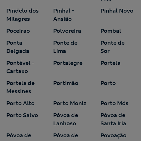
Pindelo dos
Nós ligamos!
Pinhal -
Pinhal Novo
Milagres
Ansião
Poceirao
Polvoreira
Pombal
Ponta
Ponte de
Ponte de
Acepto la
política de protección de datos.
Contacte-nos
Delgada
Lima
Sor
Nós ligamos!
Pontével -
Portalegre
Portela
Cartaxo
Contacte-nos para novas contratações
Portela de
Portimão
Porto
o
Messines
Porto Alto
Porto Moniz
Porto Mós
Porto Salvo
Póvoa de
Póvoa de
Lanhoso
Santa Iria
Póvoa de
Póvoa de
Povoação