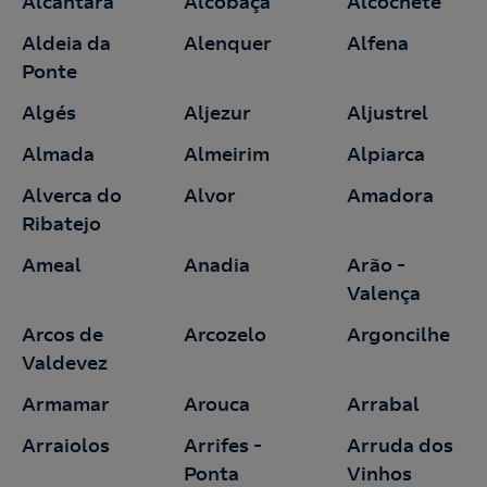
Alcântara
Alcobaça
Alcochete
Aldeia da
Alenquer
Alfena
Ponte
Algés
Aljezur
Aljustrel
Almada
Almeirim
Alpiarca
Alverca do
Alvor
Amadora
Ribatejo
Ameal
Anadia
Arão -
Valença
Arcos de
Arcozelo
Argoncilhe
Valdevez
Armamar
Arouca
Arrabal
Arraiolos
Arrifes -
Arruda dos
Ponta
Vinhos