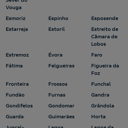
Sever do
Vouga
Esmoriz
Espinho
Esposende
Estarreja
Estoril
Estreito de
Câmara de
Lobos
Estremoz
Évora
Faro
Fátima
Felgueiras
Figueira da
Foz
Fronteira
Frossos
Funchal
Fundão
Furnas
Gandra
Gondifelos
Gondomar
Grândola
Guarda
Guimarães
Horta
Juncal-
Lagoa
Lagoa da