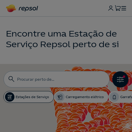
Encontre uma Estação de
Serviço Repsol perto de si









Estações de Serviço
Carregamento elétrico
Garraf