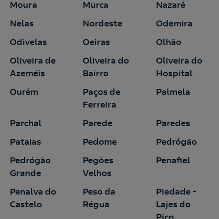
Moura
Murca
Nazaré
Nelas
Nordeste
Odemira
Odivelas
Oeiras
Olhão
Oliveira de
Oliveira do
Oliveira do
Azeméis
Bairro
Hospital
Ourém
Paços de
Palmela
Ferreira
Parchal
Parede
Paredes
Pataias
Pedome
Pedrógão
Pedrógão
Pegões
Penafiel
Grande
Velhos
Penalva do
Peso da
Piedade -
Castelo
Régua
Lajes do
Pico