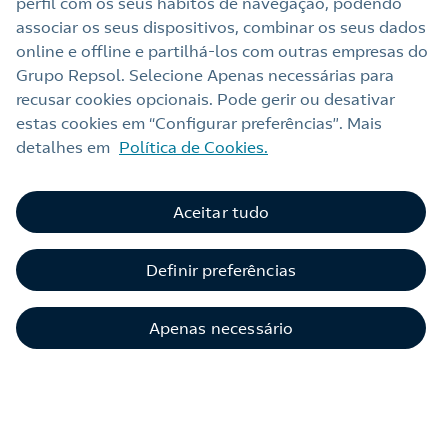
perfil com os seus hábitos de navegação, podendo
Seja qual for o seu modelo industrial, cobrimos
associar os seus dispositivos, combinar os seus dados
as necessidades energéticas de todas elas:
online e offline e partilhá‑los com outras empresas do
cerâmicas, cabines de pintura, metalúrgica, etc.
Grupo Repsol. Selecione Apenas necessárias para
recusar cookies opcionais. Pode gerir ou desativar
estas cookies em “Configurar preferências”. Mais
detalhes em
Política de Cookies.
Saber mais
Aceitar tudo
Definir preferências
Apenas necessário