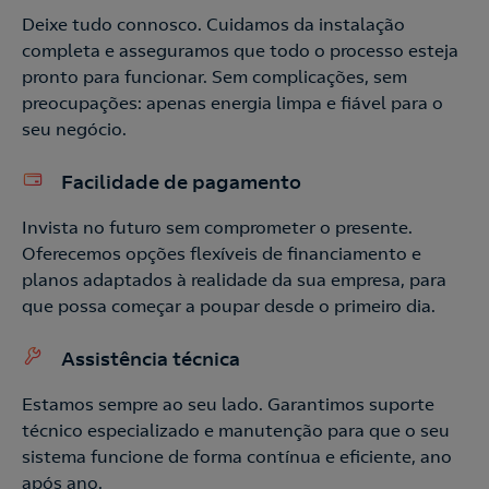
Contacte-nos
Deixe tudo connosco. Cuidamos da instalação
Acepto la
política de protección de datos.
completa e asseguramos que todo o processo esteja
pronto para funcionar. Sem complicações, sem
Contacte-nos para novas contratações
preocupações: apenas energia limpa e fiável para o
seu negócio.
o
Facilidade de pagamento
Invista no futuro sem comprometer o presente.
Oferecemos opções flexíveis de financiamento e
planos adaptados à realidade da sua empresa, para
que possa começar a poupar desde o primeiro dia.
Assistência técnica
Estamos sempre ao seu lado. Garantimos suporte
técnico especializado e manutenção para que o seu
sistema funcione de forma contínua e eficiente, ano
após ano.