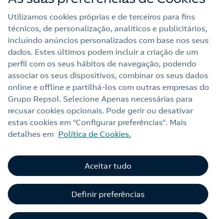
Utilizamos cookies próprias e de terceiros para fins
técnicos, de personalização, analíticos e publicitários,
Apoio ao Cliente Para Empresas
incluindo anúncios personalizados com base nos seus
dados. Estes últimos podem incluir a criação de um
perfil com os seus hábitos de navegação, podendo
Nota legal
associar os seus dispositivos, combinar os seus dados
online e offline e partilhá‑los com outras empresas do
Política de privacidade
Grupo Repsol. Selecione Apenas necessárias para
Política de cookies
recusar cookies opcionais. Pode gerir ou desativar
estas cookies em “Configurar preferências”. Mais
Acessibilidade
detalhes em
Política de Cookies.
Alerta por fraude
Webs Repsol
Aceitar tudo
Livro Reclamações Online
Definir preferências
Canal de Ética e Conformidade