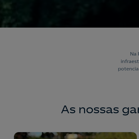
Na 
infraes
potencia
As nossas g