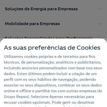
Soluções de Energia para Empresas
Mobilidade para Empresas
Soluções Especializadas para Profissionais
As suas preferências de Cookies
Mundo Repsol Portugal
Utilizamos cookies próprias e de terceiros para fins
técnicos, de personalização, analíticos e publicitários,
incluindo anúncios personalizados com base nos seus
dados. Estes últimos podem incluir a criação de um
Apoio ao Cliente Para Empresas
perfil com os seus hábitos de navegação, podendo
associar os seus dispositivos, combinar os seus dados
online e offline e partilhá‑los com outras empresas do
Grupo Repsol. Selecione Apenas necessárias para
Nota legal
recusar cookies opcionais. Pode gerir ou desativar
Política de privacidade