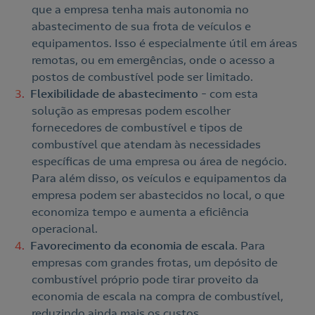
que a empresa tenha mais autonomia no
Nós ligamos!
abastecimento de sua frota de veículos e
equipamentos. Isso é especialmente útil em áreas
remotas, ou em emergências, onde o acesso a
postos de combustível pode ser limitado.
Contacte-nos
Acepto la
política de protección de datos.
Flexibilidade de abastecimento
– com esta
solução as empresas podem escolher
fornecedores de combustível e tipos de
Contacte-nos para novas contratações
combustível que atendam às necessidades
o
específicas de uma empresa ou área de negócio.
Para além disso, os veículos e equipamentos da
empresa podem ser abastecidos no local, o que
economiza tempo e aumenta a eficiência
operacional.
Favorecimento da economia de escala
. Para
empresas com grandes frotas, um depósito de
combustível próprio pode tirar proveito da
economia de escala na compra de combustível,
reduzindo ainda mais os custos.