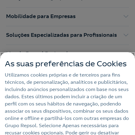
Mobilidade para Empresas
Soluções Especializadas para Profissionais
Mundo Repsol Portugal
As suas preferências de Cookies
Utilizamos cookies próprias e de terceiros para fins
técnicos, de personalização, analíticos e publicitários,
Apoio ao Cliente Para Empresas
incluindo anúncios personalizados com base nos seus
dados. Estes últimos podem incluir a criação de um
perfil com os seus hábitos de navegação, podendo
Nota legal
associar os seus dispositivos, combinar os seus dados
online e offline e partilhá‑los com outras empresas do
Política de privacidade
Grupo Repsol. Selecione Apenas necessárias para
Política de cookies
recusar cookies opcionais. Pode gerir ou desativar