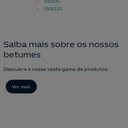
70/100
160/220
Nós ligamos!
Saiba mais sobre os nossos
betumes
Contacte-nos
Acepto la
política de protección de datos.
Descubra a nossa vasta gama de produtos.
Contacte-nos para novas contratações
Ver mais
o