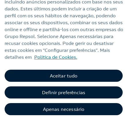
incluindo anúncios personalizados com base nos seus
dados. Estes últimos podem incluir a criação de um
Apoio ao Cliente Para Empresas
perfil com os seus hábitos de navegação, podendo
associar os seus dispositivos, combinar os seus dados
online e offline e partilhá‑los com outras empresas do
Grupo Repsol. Selecione Apenas necessárias para
Nota legal
recusar cookies opcionais. Pode gerir ou desativar
Política de privacidade
estas cookies em “Configurar preferências”. Mais
detalhes em
Política de Cookies.
Política de cookies
Acessibilidade
Aceitar tudo
Alerta por fraude
Webs Repsol
Definir preferências
Livro Reclamações Online
Apenas necessário
Canal de Ética e Conformidade