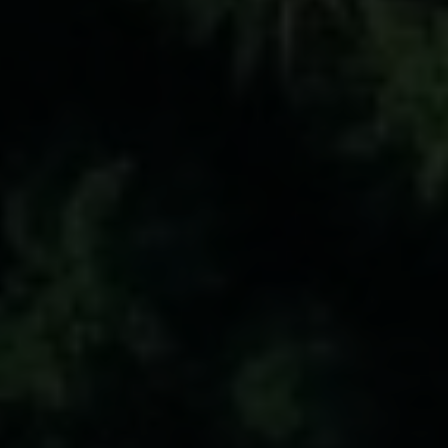
Contacte-nos
Acepto la
política de protección de datos.
Contacte-nos para novas contratações
o