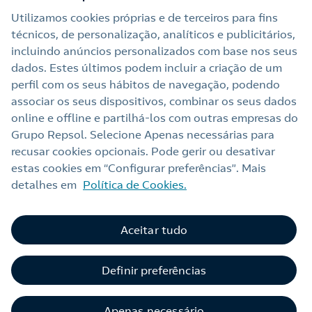
comunidade, compensando através de projetos
Utilizamos cookies próprias e de terceiros para fins
verificados.
técnicos, de personalização, analíticos e publicitários,
incluindo anúncios personalizados com base nos seus
Fazer valer o compromisso com a
dados. Estes últimos podem incluir a criação de um
sustentabilidade
perfil com os seus hábitos de navegação, podendo
associar os seus dispositivos, combinar os seus dados
Ter a sua certificação de compensação permitir-lhe-á
online e offline e partilhá‑los com outras empresas do
cumprir os requisitos necessários para concursos
Grupo Repsol. Selecione Apenas necessárias para
públicos e concessões.
recusar cookies opcionais. Pode gerir ou desativar
estas cookies em “Configurar preferências”. Mais
detalhes em
Política de Cookies.
Aceitar tudo
Definir preferências
Apenas necessário