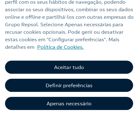
perfil com os seus hábitos de navegação, podendo
Acumular descontos nas Estações de
associar os seus dispositivos, combinar os seus dados
Serviço Repsol
online e offline e partilhá‑los com outras empresas do
Aproveite a maior rede ibérica de Estações
Grupo Repsol. Selecione Apenas necessárias para
de Serviço, com todas as suas vantagens
recusar cookies opcionais. Pode gerir ou desativar
inerentes.
estas cookies em “Configurar preferências”. Mais
detalhes em
Política de Cookies.
Aceitar tudo
Cartões Frota
Definir preferências
Apenas necessário