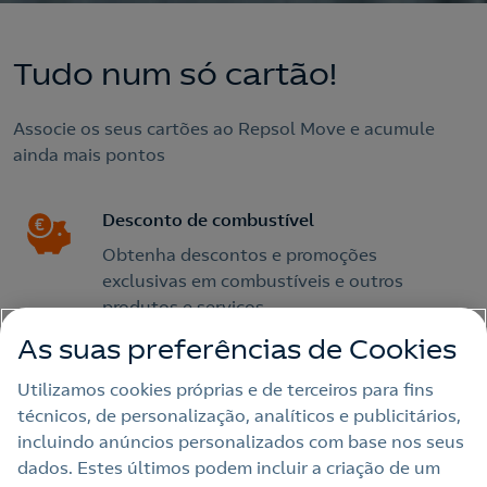
Tudo num só cartão!
Associe os seus cartões ao Repsol Move e acumule
ainda mais pontos
Desconto de combustível
Obtenha descontos e promoções
exclusivas em combustíveis e outros
produtos e serviços.
As suas preferências de Cookies
Gestão e controle
Utilizamos cookies próprias e de terceiros para fins
Na
Área de Cliente
, pode gerir os seus
técnicos, de personalização, analíticos e publicitários,
cartões Solred e visualizar todos os seus
incluindo anúncios personalizados com base nos seus
movimentos.
dados. Estes últimos podem incluir a criação de um