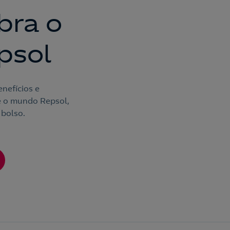
bra o
psol
nefícios e
e o mundo Repsol,
 bolso.