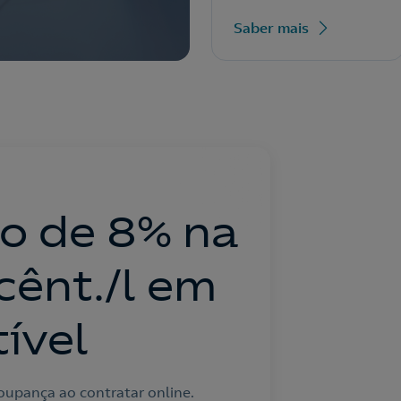
Saber mais
o de 8% na
 cênt./l em
ível
upança ao contratar online.