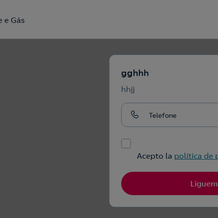
e e Gás
gghhh
Ou se preferir escreva-nos através do My
hhjj
Repsol
Acepto la
política de 
Liguem