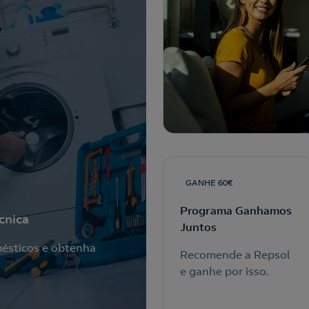
GANHE 60€
Programa Ganhamos
cnica
Juntos
mésticos e obtenha
Recomende a Repsol
e ganhe por isso.