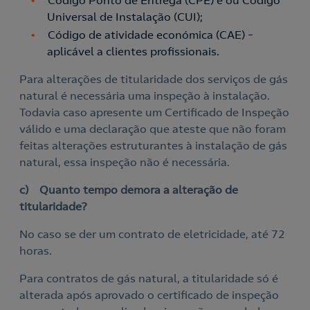
Código Ponto de Entrega (CPE) e ou Código
Universal de Instalação (CUI);
Código de atividade económica (CAE) –
Contacte-nos
Acepto la
política de protección de datos.
aplicável a clientes profissionais.
Para alterações de titularidade dos serviços de gás
Contacte-nos para novas contratações
natural é necessária uma inspeção à instalação.
Todavia caso apresente um Certificado de Inspeção
o
válido e uma declaração que ateste que não foram
feitas alterações estruturantes à instalação de gás
natural, essa inspeção não é necessária.
c) Quanto tempo demora a alteração de
titularidade?
No caso se der um contrato de eletricidade, até 72
horas.
Para contratos de gás natural, a titularidade só é
alterada após aprovado o certificado de inspeção