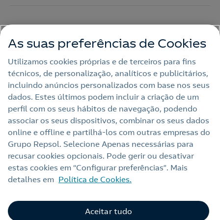
As suas preferências de Cookies
Utilizamos cookies próprias e de terceiros para fins
técnicos, de personalização, analíticos e publicitários,
Apoio
incluindo anúncios personalizados com base nos seus
dados. Estes últimos podem incluir a criação de um
perfil com os seus hábitos de navegação, podendo
Contactos
associar os seus dispositivos, combinar os seus dados
online e offline e partilhá‑los com outras empresas do
Grupo Repsol. Selecione Apenas necessárias para
Nota legal
recusar cookies opcionais. Pode gerir ou desativar
estas cookies em “Configurar preferências”. Mais
Política de privacidade
detalhes em
Política de Cookies.
Política de cookies
Alerta de fraude
Aceitar tudo