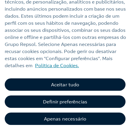
técnicos, de personalização, analíticos e publicitários,
incluindo anúncios personalizados com base nos seus
dados. Estes últimos podem incluir a criação de um
Ao preencher este formulário, entraremos em contacto
perfil com os seus hábitos de navegação, podendo
consigo para lhe fazer chegar a nossa oferta de
associar os seus dispositivos, combinar os seus dados
Eletricidade e Gás.
online e offline e partilhá‑los com outras empresas do
Grupo Repsol. Selecione Apenas necessárias para
Aceite a
Política de Privacidade
recusar cookies opcionais. Pode gerir ou desativar
estas cookies em “Configurar preferências”. Mais
detalhes em
Política de Cookies.
Aceitar tudo
Definir preferências
Apenas necessário
Continuar com proposta