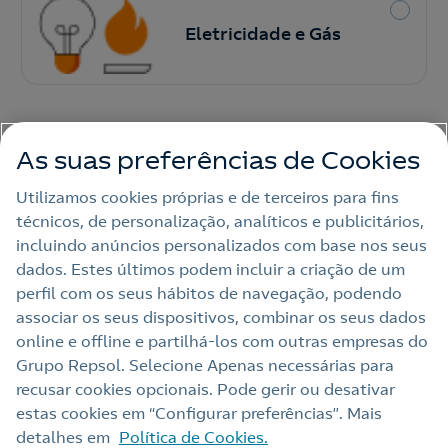
Eletricidade e Gás
o
Nós ligamos!
As suas preferências de Cookies
Tem uma empresa e deseja contratar
Ao preencher este formulário, entraremos em contacto
Eletricidade com a Repsol?​
Utilizamos cookies próprias e de terceiros para fins
consigo para lhe fazer chegar a nossa oferta de
Eletricidade e Gás.
técnicos, de personalização, analíticos e publicitários,
incluindo anúncios personalizados com base nos seus
Aceite a
Política de Privacidade
dados. Estes últimos podem incluir a criação de um
perfil com os seus hábitos de navegação, podendo
associar os seus dispositivos, combinar os seus dados
©
2026
Repsol
online e offline e partilhá‑los com outras empresas do
Nota legal
Grupo Repsol. Selecione Apenas necessárias para
recusar cookies opcionais. Pode gerir ou desativar
Política de Privacidade
estas cookies em “Configurar preferências”. Mais
Política de cookies
detalhes em
Política de Cookies.