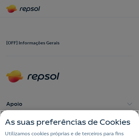
[OFF] Informações Gerais
Apoio
Nós ligamos!
As suas preferências de Cookies
Contactos
Utilizamos cookies próprias e de terceiros para fins
Contacte-nos
Acepto la
política de protección de datos.