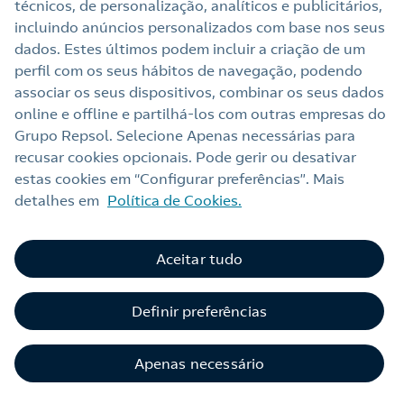
técnicos, de personalização, analíticos e publicitários,
incluindo anúncios personalizados com base nos seus
Nota legal
dados. Estes últimos podem incluir a criação de um
Contacte-nos para novas contratações
Política de privacidade
perfil com os seus hábitos de navegação, podendo
o
associar os seus dispositivos, combinar os seus dados
Política de cookies
online e offline e partilhá‑los com outras empresas do
Alerta de fraude
Grupo Repsol. Selecione Apenas necessárias para
recusar cookies opcionais. Pode gerir ou desativar
Contacto
estas cookies em “Configurar preferências”. Mais
Livro de Reclamações Online
detalhes em
Política de Cookies.
Aceitar tudo
Definir preferências
Apenas necessário