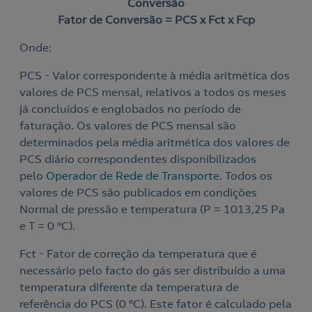
Conversão
Fator de Conversão = PCS x Fct x Fcp
Onde:
PCS - Valor correspondente à média aritmética dos
valores de PCS mensal, relativos a todos os meses
já concluídos e englobados no período de
faturação. Os valores de PCS mensal são
determinados pela média aritmética dos valores de
PCS diário correspondentes disponibilizados
pelo
Operador de Rede de Transporte
. Todos os
Nós ligamos!
valores de PCS são publicados em condições
Normal de pressão e temperatura (P = 1013,25 Pa
e T = 0 ºC).
Fct - Fator de correção da temperatura que é
Contacte-nos
Acepto la
política de protección de datos.
necessário pelo facto do gás ser distribuído a uma
temperatura diferente da temperatura de
referência do PCS (0 ºC). Este fator é calculado pela
Contacte-nos para novas contratações