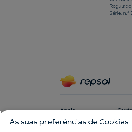
Regulador
Série, n.
Apoio
Conta
As suas preferências de Cookies
Perguntas frequentes
Contac