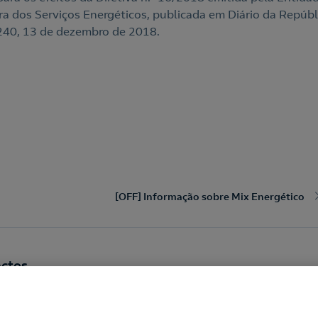
a dos Serviços Energéticos, publicada em Diário da Repúbli
º 240, 13 de dezembro de 2018.
[OFF] Informação sobre Mix Energético
ctos
tos