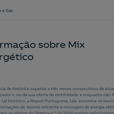
e e Gás
Acepto la
política de protección de datos.
ormação sobre Mix
rgético
cia de histórico superior a três meses consecutivos de atu
zador e, ou da sua oferta de eletricidade, e enquanto não f
 tal histórico, a Repsol Portuguesa, Lda. encontra-se isent
nformações de reporte referente à rotulagem de energia elét
para os efeitos da Diretiva n.º 16/2018 emitida pela Entida