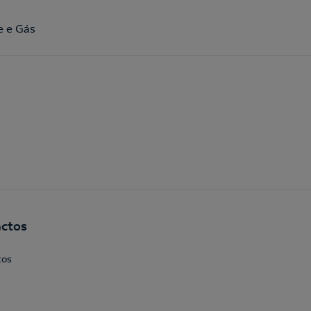
e e Gás
Acepto la
política de protección de datos.
ctos
tos