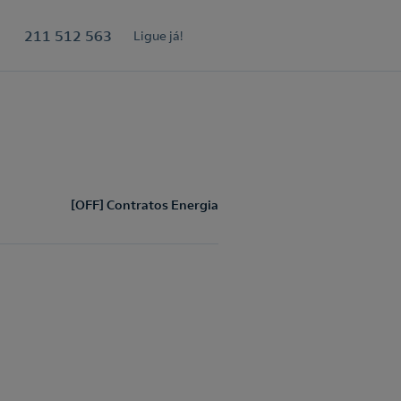
211 512 563
Ligue já!
[OFF] Contratos Energia